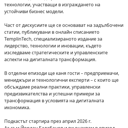
технологии, участващи в изграждането на
устойчиви бизнес модели.
Част от дискусиите ще се основават на задълбочени
статии, публикувани в онлайн списанието
TemplinTech, специализираното издание за
лидерство, технологии и иновации, където
изследваме стратегическите и управленските
аспекти на дигиталната трансформация.
В отделни епизоди ще каня гости – предприемачи,
мениджъри и технологични експерти – с които ще
обсъждаме реални практики, управленски
предизвикателства и успешни примери за
трансформация в условията на дигиталната
икономика.
Подкастът стартира през април 2026 г.
Аз съм Йордан Балабанов и ви очаквам в епизод