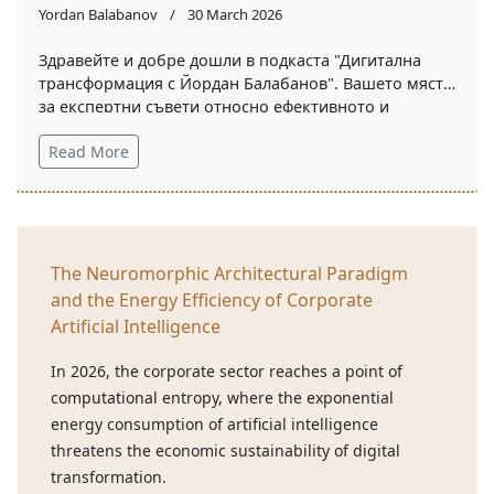
Yordan Balabanov
30 March 2026
Здравейте и добре дошли в подкаста "Дигитална
трансформация с Йордан Балабанов". Вашето място
за експертни съвети относно ефективното и
конкурентоспособното бизнес управление в
Read More
динамично развиващата се дигитална среда!
The Neuromorphic Architectural Paradigm
and the Energy Efficiency of Corporate
Artificial Intelligence
In 2026, the corporate sector reaches a point of
computational entropy, where the exponential
energy consumption of artificial intelligence
threatens the economic sustainability of digital
transformation.