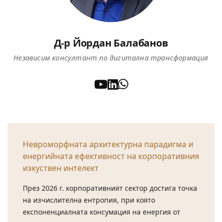
Д-р Йордан Балабанов
Независим консултант по дигитална трансформация
Невроморфната архитектурна парадигма и
енергийната ефективност на корпоративния
изкуствен интелект
През 2026 г. корпоративният сектор достига точка
на изчислителна ентропия, при която
експоненциалната консумация на енергия от